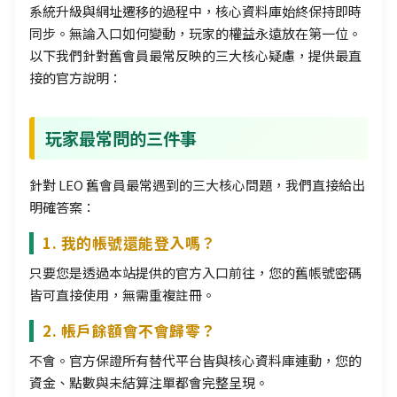
系統升級與網址遷移的過程中，核心資料庫始終保持即時
同步。無論入口如何變動，玩家的權益永遠放在第一位。
以下我們針對舊會員最常反映的三大核心疑慮，提供最直
接的官方說明：
玩家最常問的三件事
針對 LEO 舊會員最常遇到的三大核心問題，我們直接給出
明確答案：
1. 我的帳號還能登入嗎？
只要您是透過本站提供的官方入口前往，您的舊帳號密碼
皆可直接使用，無需重複註冊。
2. 帳戶餘額會不會歸零？
不會。官方保證所有替代平台皆與核心資料庫連動，您的
資金、點數與未結算注單都會完整呈現。