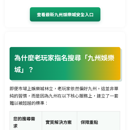
查看最新九州娛樂城安全入口
為什麼老玩家指名搜尋「九州娛樂
城」？
即便市場上娛樂城林立，老玩家依然偏好九州。這並非單
純的習慣，而是因為九州在以下核心服務上，建立了一套
難以被超越的標準：
您的搜尋需
實質解決方案
保障重點
求