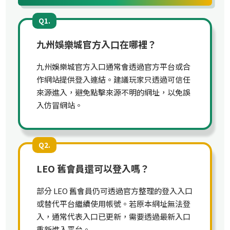
Q1.
九州娛樂城官方入口在哪裡？
九州娛樂城官方入口通常會透過官方平台或合
作網站提供登入連結。建議玩家只透過可信任
來源進入，避免點擊來源不明的網址，以免誤
入仿冒網站。
Q2.
LEO 舊會員還可以登入嗎？
部分 LEO 舊會員仍可透過官方整理的登入入口
或替代平台繼續使用帳號。若原本網址無法登
入，通常代表入口已更新，需要透過最新入口
重新進入平台。