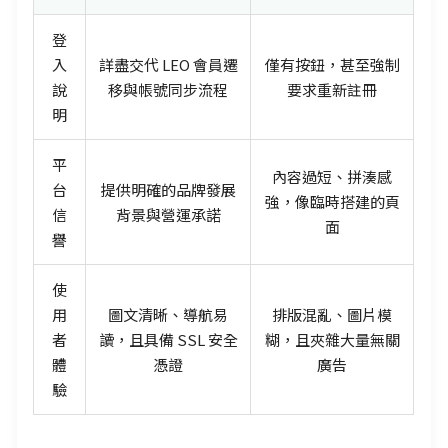
登
入
詳盡交代 LEO 會員遷
僅有按鈕，甚至強制
說
移與帳號同步流程
要求重新註冊
明
平
內容過短、拼湊感
台
提供明確的品牌發展
強，像臨時搭建的頁
信
背景與營運承諾
面
譽
使
用
圖文清晰、導航易
排版混亂、圖片模
者
讀，且具備 SSL 安全
糊，且夾雜大量無關
體
憑證
廣告
驗