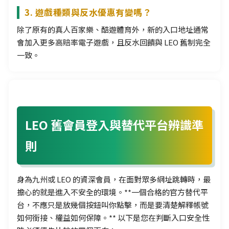
3. 遊戲種類與反水優惠有變嗎？
除了原有的真人百家樂、酷遊體育外，新的入口地址通常
會加入更多高賠率電子遊戲，且反水回饋與 LEO 舊制完全
一致。
LEO 舊會員登入與替代平台辨識準
則
身為九州或 LEO 的資深會員，在面對眾多網址跳轉時，最
擔心的就是進入不安全的環境。**一個合格的官方替代平
台，不應只是放幾個按鈕叫你點擊，而是要清楚解釋帳號
如何銜接、權益如何保障。** 以下是您在判斷入口安全性