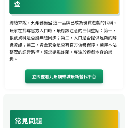
查
總結來說，
這一品牌已成為優質遊戲的代稱。
九州娛樂城
玩家在找尋官方入口時，最應該注意的三個重點：第一，
帳號資料是否能無縫同步；第二，入口是否提供足夠的辨
識資訊；第三，資金安全是否有官方信譽保障。選擇本站
整理的認證路徑，讓您遠離詐騙，專注於遊戲本身的樂
趣。
立即查看九州娛樂城最新替代平台
常見問題