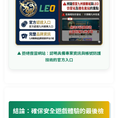
▲ 拒絕假冒網站：認明具備專業資訊與帳號防護
技術的官方入口
結論：確保安全遊戲體驗的最後檢