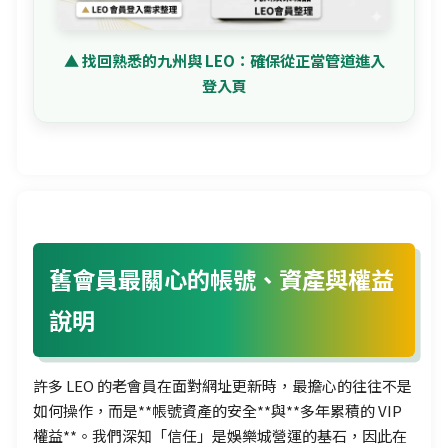
▲ 找回熟悉的九州與 LEO：確保從正當管道進入
登入頁
舊會員最關心的帳號、資產與權益
說明
許多 LEO 的老會員在面對網址更新時，最擔心的往往不是
如何操作，而是**帳號資產的安全**與**多年累積的 VIP
權益**。我們深知「信任」是娛樂城營運的基石，因此在