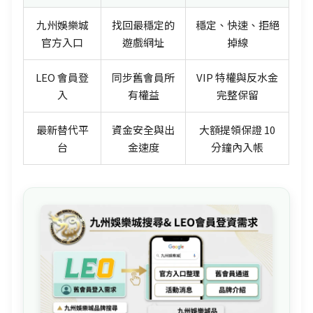
九州娛樂城
找回最穩定的
穩定、快速、拒絕
官方入口
遊戲網址
掉線
LEO 會員登
同步舊會員所
VIP 特權與反水金
入
有權益
完整保留
最新替代平
資金安全與出
大額提領保證 10
台
金速度
分鐘內入帳