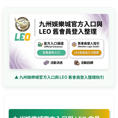
▲ 九州娛樂城官方入口與 LEO 舊會員登入整理指引