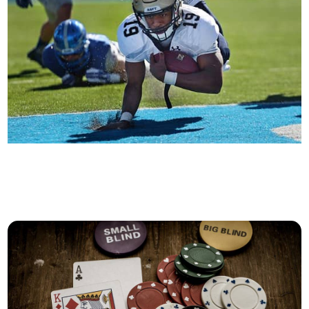
leo娛樂遊戲投注，即可享受一元起，返水0.4%
超高體驗