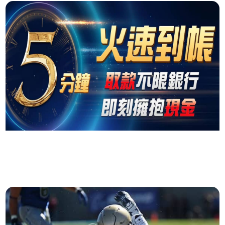
六合彩碰數計算軟體，手機版下載