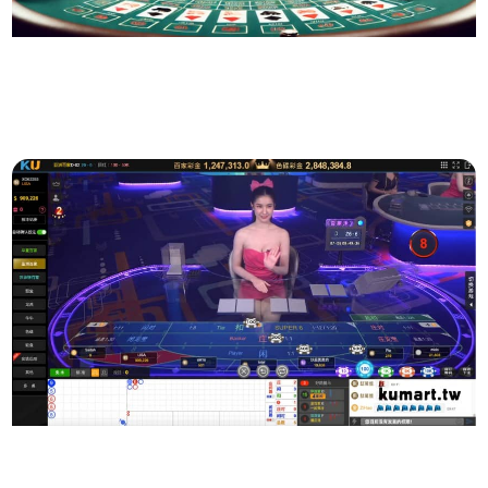
輪盤下注方式及賠率介紹
台灣官方網站輪盤賠率說明