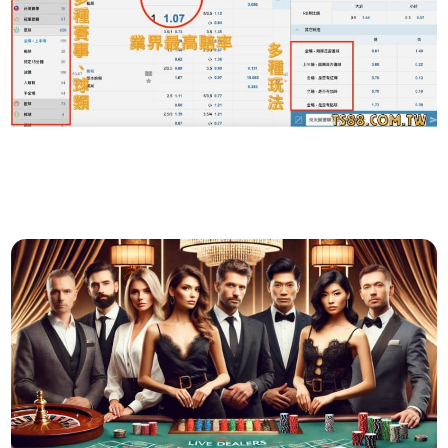
捕魚達人千炮版作弊器-遊戲破解網